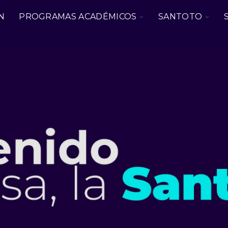
TOGGLE
TOG
N
PROGRAMAS ACADÉMICOS
SANTOTO
CHILDREN
CHIL
FOR
FOR
PROGRAMAS
SAN
ACADÉMICOS
 colectivos Septiembre 2026